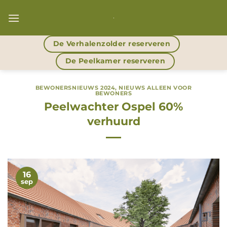
Ga
naar
inhoud
De Verhalenzolder reserveren
De Peelkamer reserveren
BEWONERSNIEUWS 2024
,
NIEUWS ALLEEN VOOR
BEWONERS
Peelwachter Ospel 60%
verhuurd
16
sep