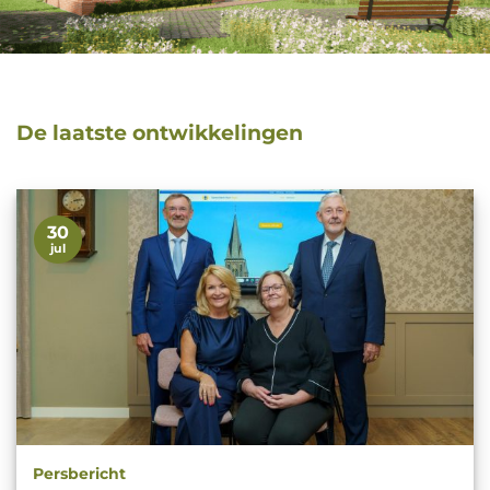
De laatste ontwikkelingen
30
jul
Persbericht