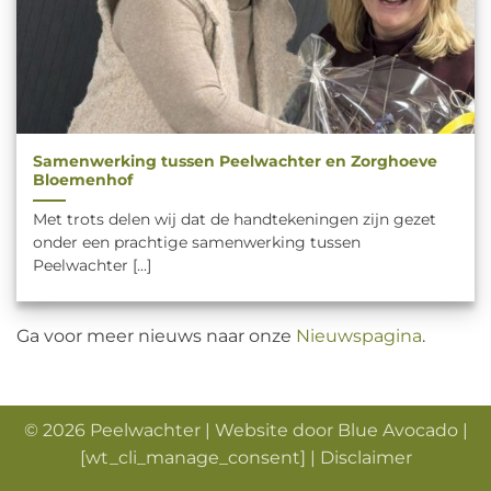
Samenwerking tussen Peelwachter en Zorghoeve
Bloemenhof
Met trots delen wij dat de handtekeningen zijn gezet
onder een prachtige samenwerking tussen
Peelwachter [...]
Ga voor meer nieuws naar onze
Nieuwspagina
.
© 2026 Peelwachter |
Website door
Blue
Avocado
|
[wt_cli_manage_consent] |
Disclaimer