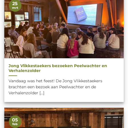
25
mrt
Jong Vlikkestaekers bezoeken Peelwachter en
Verhalenzolder
Vandaag was het feest! De Jong Vlikkestaekers
brachten een bezoek aan Peelwachter en de
Verhalenzolder [...]
05
feb