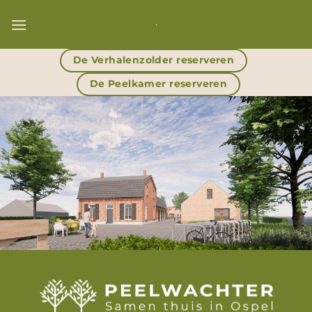
Ga
naar
inhoud
De Verhalenzolder reserveren
De Peelkamer reserveren