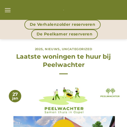
Ga
naar
inhoud
De Verhalenzolder reserveren
De Peelkamer reserveren
2025
,
NIEUWS
,
UNCATEGORIZED
Laatste woningen te huur bij
Peelwachter
27
jan