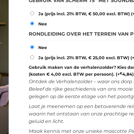
GEBRUIK VAN SCHERM 75″ MET SOUND
Ja (prijs incl. 21% BTW, € 50,00 excl. BTW)
(
Nee
RONDLEIDING OVER HET TERREIN VAN
Nee
Ja (prijs incl. 21% BTW, € 25,00 excl. BTW)
(
Gebruik maken van de verhalenzolder? Kies da
(kosten € 4,00 excl. BTW per persoon).
(+
€
4,84
)
Ontdek de Verhalenzolder – waar ons dorp 
Beleef de rijke geschiedenis van ons mooie
gelegen op de eerste etage van het poort
Laat je meenemen op een betoverende reis
waarin het ontstaan van onze prachtige reg
geluid en licht.
Maak kennis met onze unieke mascotte Pie