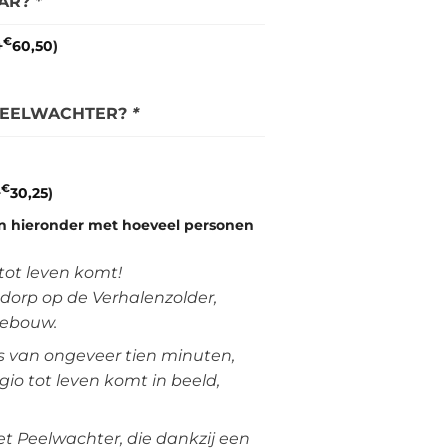
BAR?
*
€
+
60,50
)
 PEELWACHTER?
*
€
+
30,25
)
n hieronder met hoeveel personen
tot leven komt!
 dorp op de Verhalenzolder,
gebouw.
 van ongeveer tien minuten,
io tot leven komt in beeld,
t Peelwachter, die dankzij een