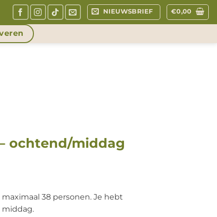
NIEUWSBRIEF
€
0,00
veren
 – ochtend/middag
r maximaal 38 personen. Je hebt
e middag.